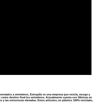
 enviados a vertederos. Extruplás es una empresa que recicla, recoge y
n como destino final los vertederos. Actualmente cuenta con fábricas en
s y las estructuras elevadas. Estos artículos, en plástico 100% reciclado,