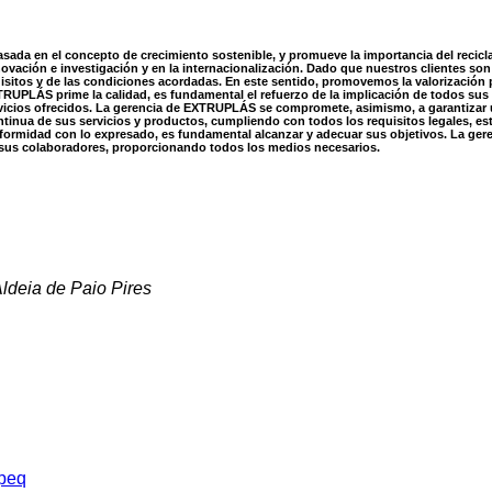
ada en el concepto de crecimiento sostenible, y promueve la importancia del recicla
innovación e investigación y en la internacionalización. Dado que nuestros clientes 
isitos y de las condiciones acordadas. En este sentido, promovemos la valorización
TRUPLÁS prime la calidad, es fundamental el refuerzo de la implicación de todos sus
vicios ofrecidos. La gerencia de EXTRUPLÁS se compromete, asimismo, a garantizar u
continua de sus servicios y productos, cumpliendo con todos los requisitos legales, e
nformidad con lo expresado, es fundamental alcanzar y adecuar sus objetivos. La ger
sus colaboradores, proporcionando todos los medios necesarios.
ldeia de Paio Pires