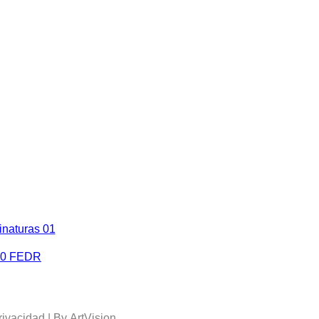
rivacidad
| By
ArtVision